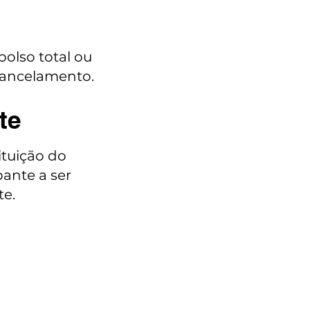
bolso total ou
cancelamento.
te
ituição do
ante a ser
te.