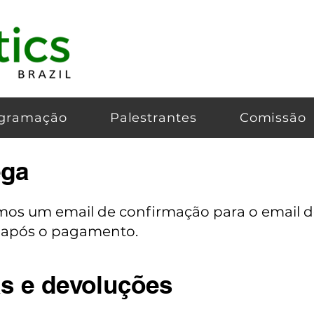
gramação
Palestrantes
Comissão
ega
os um email de confirmação para o email do
 após o pagamento.
as e devoluções