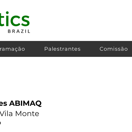
gramação
Palestrantes
Comissão
ões ABIMAQ
 Vila Monte
P