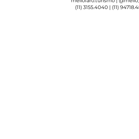
mellofaro.turismo | @mello
(11) 3155.4040 | (11) 94718.