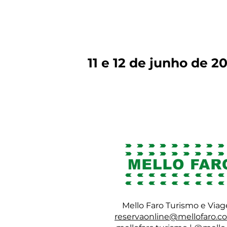
Data
11 e 12 de junho de 2
Agência de viagem
Mello Faro Turismo e Via
reservaonline@mellofaro.c