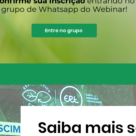
onfirme sua inscrição
entrando no
grupo de Whatsapp do Webinar!
Entre no grupo
Saiba mais s